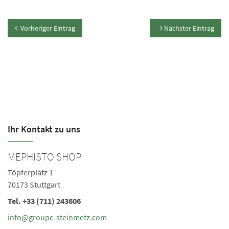
Vorheriger Eintrag
Nächster Eintrag
Ihr Kontakt zu uns
MEPHISTO SHOP
M
Töpferplatz 1
Sc
70173 Stuttgart
60
Tel.
+33 (711) 243606
Te
Ö
info@groupe-steinmetz.com