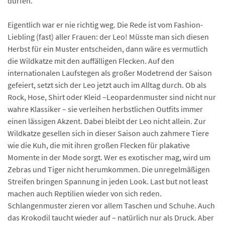
dürfen.
Eigentlich war er nie richtig weg. Die Rede ist vom Fashion-
Liebling (fast) aller Frauen: der Leo! Müsste man sich diesen
Herbst für ein Muster entscheiden, dann wäre es vermutlich
die Wildkatze mit den auffälligen Flecken. Auf den
internationalen Laufstegen als großer Modetrend der Saison
gefeiert, setzt sich der Leo jetzt auch im Alltag durch. Ob als
Rock, Hose, Shirt oder Kleid –Leopardenmuster sind nicht nur
wahre Klassiker – sie verleihen herbstlichen Outfits immer
einen lässigen Akzent. Dabei bleibt der Leo nicht allein. Zur
Wildkatze gesellen sich in dieser Saison auch zahmere Tiere
wie die Kuh, die mit ihren großen Flecken für plakative
Momente in der Mode sorgt. Wer es exotischer mag, wird um
Zebras und Tiger nicht herumkommen. Die unregelmäßigen
Streifen bringen Spannung in jeden Look. Last but not least
machen auch Reptilien wieder von sich reden.
Schlangenmuster zieren vor allem Taschen und Schuhe. Auch
das Krokodil taucht wieder auf – natürlich nur als Druck. Aber