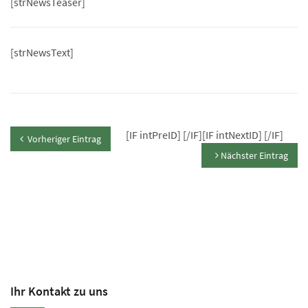
[strNewsTeaser]
[strNewsText]
[IF intPreID]
[/IF][IF intNextID]
[/IF]
Vorheriger Eintrag
Nächster Eintrag
Ihr Kontakt zu uns