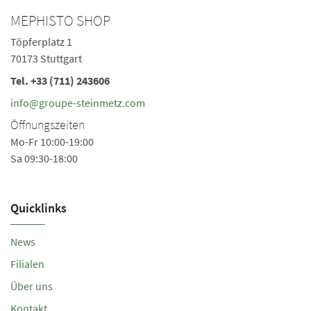
MEPHISTO SHOP
M
Töpferplatz 1
Sc
70173 Stuttgart
60
Tel.
+33 (711) 243606
Te
Ö
info@groupe-steinmetz.com
Mo
Öffnungszeiten
Sa
Mo-Fr 10:00-19:00
Sa 09:30-18:00
Quicklinks
News
Filialen
Über uns
Kontakt