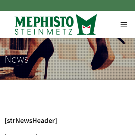
News
[strNewsHeader]