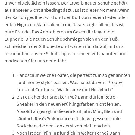
unvermittelt lächeln lassen. Der Erwerb neuer Schuhe gehört
aus unserer Sicht unbedingt dazu. Es ist dieser Moment, wenn
der Karton geöffnet wird und der Duft von neuem Leder oder
edlen Hightech-Materialien in die Nase steigt – allein das ist
pure Freude. Das Anprobieren im Geschäft steigert die
Euphorie. Die neuen Schuhe schmiegen sich an den Fuß,
schmeicheln der Silhouette und warten nur darauf, mit uns
loszulaufen. Unsere Schuh-Tipps für einen entspannten und
modischen Start ins neue Jahr:
Handschuhweiche Loafer, die perfekt zum so genannten
„old money style“ passen. Was hältst du vom Preppy-
Look mit Cordhose, Wachsjacke und Nickytuch?
Bist du eher der Sneaker-Typ? Dann dürfen Retro-
Sneaker in den neuen Frühlingsfarben nicht fehlen.
Absolut angesagt in diesem Frühjahr: Mint, Bleu und
sämtlich Rosé/Pinknuancen. Nicht vergessen: coole
Söckchen, die den Look erst komplett machen.
Noch ist der Frühling für dich in weiter Ferne? Dann