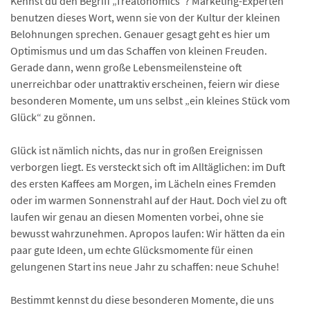
Kennst du den Begriff „Treatonomics“? Marketing-Experten
benutzen dieses Wort, wenn sie von der Kultur der kleinen
Belohnungen sprechen. Genauer gesagt geht es hier um
Optimismus und um das Schaffen von kleinen Freuden.
Gerade dann, wenn große Lebensmeilensteine oft
unerreichbar oder unattraktiv erscheinen, feiern wir diese
besonderen Momente, um uns selbst „ein kleines Stück vom
Glück“ zu gönnen.
Glück ist nämlich nichts, das nur in großen Ereignissen
verborgen liegt. Es versteckt sich oft im Alltäglichen: im Duft
des ersten Kaffees am Morgen, im Lächeln eines Fremden
oder im warmen Sonnenstrahl auf der Haut. Doch viel zu oft
laufen wir genau an diesen Momenten vorbei, ohne sie
bewusst wahrzunehmen. Apropos laufen: Wir hätten da ein
paar gute Ideen, um echte Glücksmomente für einen
gelungenen Start ins neue Jahr zu schaffen: neue Schuhe!
Bestimmt kennst du diese besonderen Momente, die uns