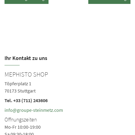
Ihr Kontakt zu uns
MEPHISTO SHOP
M
Töpferplatz 1
Sc
70173 Stuttgart
60
Tel.
+33 (711) 243606
Te
Ö
info@groupe-steinmetz.com
Mo
Öffnungszeiten
Sa
Mo-Fr 10:00-19:00
Sa 09:30-18:00