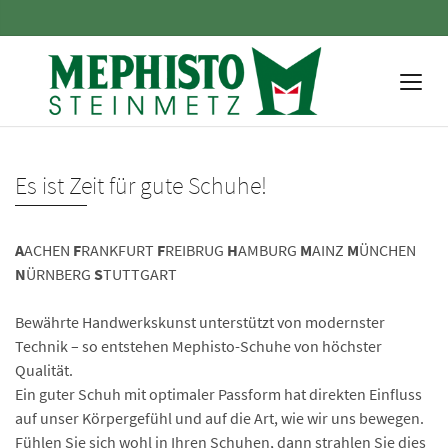
Es ist Zeit für gute Schuhe!
A
ACHEN
F
RANKFURT
F
REIBRUG
H
AMBURG
M
AINZ
M
ÜNCHEN
N
ÜRNBERG
S
TUTTGART
Bewährte Handwerkskunst unterstützt von modernster
Technik – so entstehen Mephisto-Schuhe von höchster
Qualität.
Ein guter Schuh mit optimaler Passform hat direkten Einfluss
auf unser Körpergefühl und auf die Art, wie wir uns bewegen.
Fühlen Sie sich wohl in Ihren Schuhen, dann strahlen Sie dies