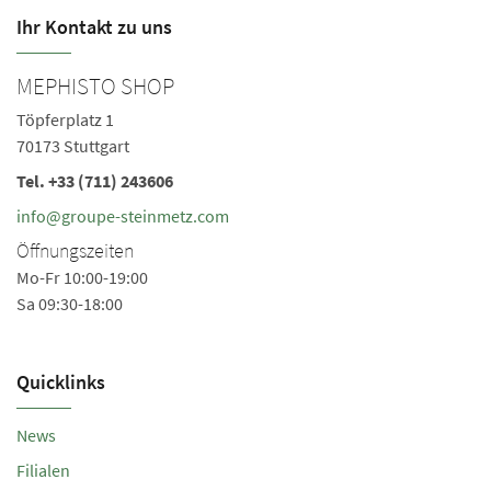
Ihr Kontakt zu uns
MEPHISTO SHOP
M
Töpferplatz 1
Sc
70173 Stuttgart
60
Tel.
+33 (711) 243606
Te
Ö
info@groupe-steinmetz.com
Mo
Öffnungszeiten
Sa
Mo-Fr 10:00-19:00
Sa 09:30-18:00
Quicklinks
News
Filialen