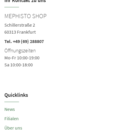
Ihr Kontakt zu uns
MEPHISTO SHOP
M
Schillerstraße 2
Sc
60313 Frankfurt
5
Tel.
+49 (69) 288807
Te
Öffnungszeiten
Ö
Mo-Fr 10:00-19:00
Mo
Sa 10:00-18:00
Quicklinks
News
Filialen
Über uns